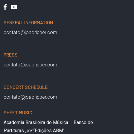
GENERAL INFORMATION
contato@joaoripper.com
PRESS
contato@joaoripper.com
CONCERT SCHEDULE
contato@joaoripper.com
SHEET MUSIC
Academia Brasileira de Música
–
Banco de
Partituras
por
“
Edições ABM
”