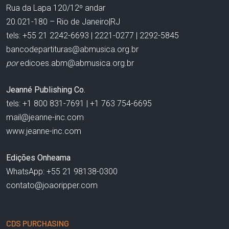
Rua da Lapa 120/12º andar
20.021-180 – Rio de Janeiro|RJ
tels: +55 21 2242-6693 | 2221-0277 | 2292-5845
bancodepartituras@abmusica.org.br
por
edicoes.abm@abmusica.org.br
Jeanné Publishing Co.
tels: +1 800 831-7691 | +1 763 754-6695
mail@jeanne-inc.com
www.jeanne-inc.com
Edições Onheama
WhatsApp: +55 21 98138-0300
contato@joaoripper.com
CDS PURCHASING