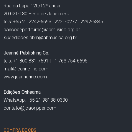
Rua da Lapa 120/12º andar
20.021-180 – Rio de Janeiro|RJ
tels: +55 21 2242-6693 | 2221-0277 | 2292-5845
bancodepartituras@abmusica.org.br
por
edicoes.abm@abmusica.org.br
Jeanné Publishing Co.
tels: +1 800 831-7691 | +1 763 754-6695
mail@jeanne-inc.com
www.jeanne-inc.com
Edições Onheama
WhatsApp: +55 21 98138-0300
contato@joaoripper.com
COMPRA DE CDS