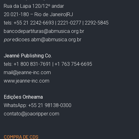
Rua da Lapa 120/12º andar
20.021-180 – Rio de Janeiro|RJ
tels: +55 21 2242-6693 | 2221-0277 | 2292-5845
bancodepartituras@abmusica.org.br
por
edicoes.abm@abmusica.org.br
Jeanné Publishing Co.
tels: +1 800 831-7691 | +1 763 754-6695
mail@jeanne-inc.com
www.jeanne-inc.com
Edições Onheama
WhatsApp: +55 21 98138-0300
contato@joaoripper.com
COMPRA DE CDS