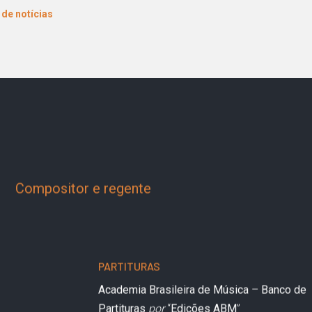
a de notícias
Compositor e regente
PARTITURAS
Academia Brasileira de Música
–
Banco de
Partituras
por
“
Edições ABM
”