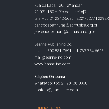
Rua da Lapa 120/12º andar
20.021-180 – Rio de Janeiro|RJ
tels: +55 21 2242-6693 | 2221-0277 | 2292
bancodepartituras@abmusica.org.br
por
edicoes.abm@abmusica.org.br
Jeanné Publishing Co.
tels: +1 800 831-7691 | +1 763 754-6695
mail@jeanne-inc.com
www.jeanne-inc.com
Edições Onheama
WhatsApp: +55 21 98138-0300
contato@joaoripper.com
COMPRA DE CDS