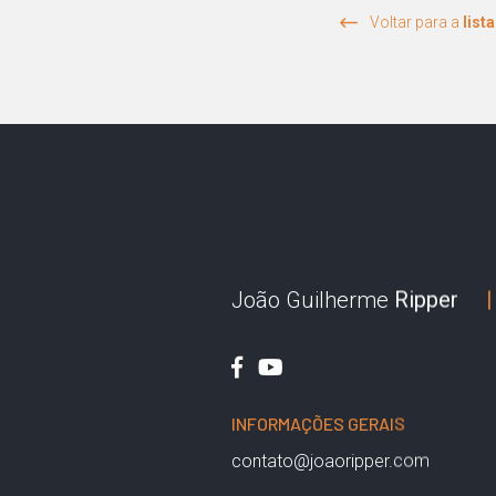
Voltar para a
list
João Guilherme
Ripper
|
INFORMAÇÕES GERAIS
contato@joaoripper.com