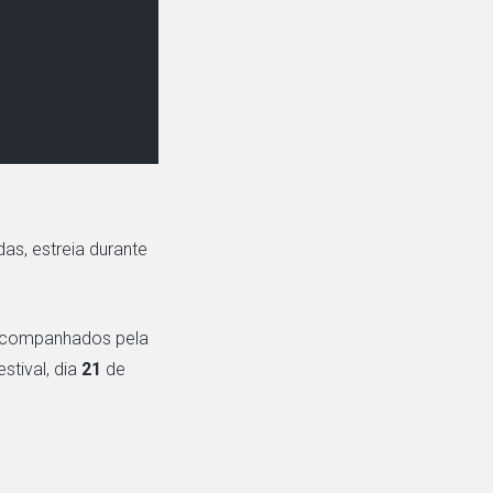
das, estreia durante
 acompanhados pela
stival, dia
21
de