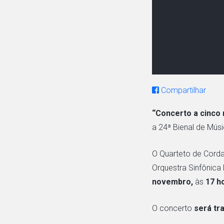
Compartilhar
“Concerto a cinco 
a 24ª Bienal de Mús
O Quarteto de Cord
Orquestra Sinfônica 
novembro,
às
17 h
O concerto
será
tr