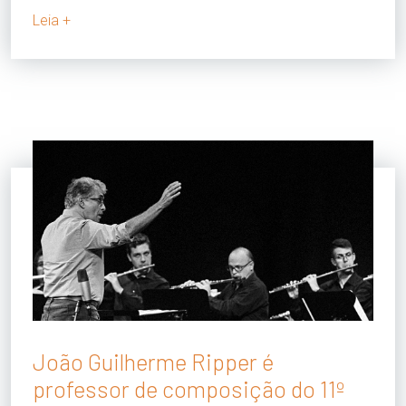
Leia +
João Guilherme Ripper é
professor de composição do 11º