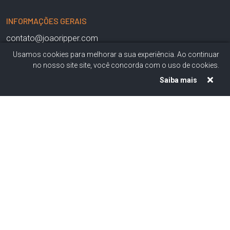
INFORMAÇÕES GERAIS
contato@joaoripper.com
Usamos cookies para melhorar a sua experiência. Ao continuar
no nosso site site, você concorda com o uso de cookies.
IMPRENSA
Saiba mais
contato@joaoripper.com
AGENDA DE CONCERTOS
contato@joaoripper.com
PARTITURAS
Academia Brasileira de Música
–
Banco de